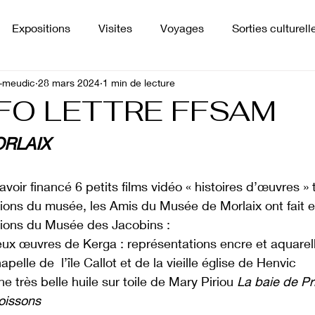
Expositions
Visites
Voyages
Sorties culturell
-meudic
28 mars 2024
1 min de lecture
Presse
Projets
FO LETTRE FFSAM
RLAIX
avoir financé 6 petits films vidéo « histoires d’œuvres » 
tions du musée, les Amis du Musée de Morlaix ont fait e
tions du Musée des Jacobins :
ux œuvres de Kerga : représentations encre et aquarell
apelle de  l’île Callot et de la vieille église de Henvic
ne très belle huile sur toile de Mary Piriou 
La baie de Pr
oissons