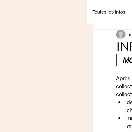
Toutes les infos
a
Conférences
IN
MO
Après 
collec
collec
de
ch
 u
m