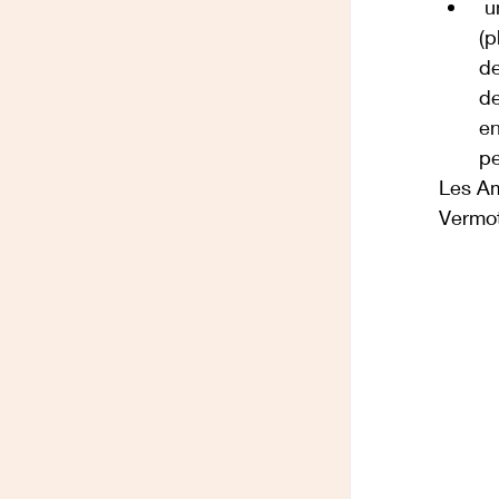
 u
(p
de
de
en
pe
Les Am
Vermot