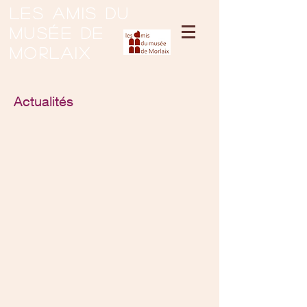
Les amis du
musée de
Morlaix
Actualités