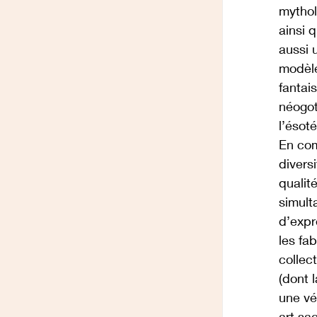
mythol
ainsi 
aussi 
modèle
fantais
néogot
l’ésot
En com
diversi
qualit
simul
d’expr
les fa
collec
(dont l
une vé
art sa