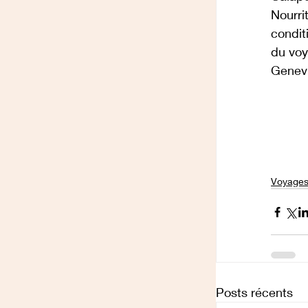
Nourri
condit
du voy
Genev
Voyage
Posts récents