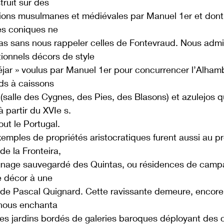
truit sur des
ions musulmanes et médiévales par Manuel 1er et dont
es coniques ne
as sans nous rappeler celles de Fontevraud. Nous admi
ionnels décors de style
jar » voulus par Manuel 1er pour concurrencer l’Alham
ds à caissons
 (salle des Cygnes, des Pies, des Blasons) et azulejos qu
 partir du XVIe s.
out le Portugal.
emples de propriétés aristocratiques furent aussi au p
de la Fronteira,
nage sauvegardé des Quintas, ou résidences de campa
e décor à une
n de Pascal Quignard. Cette ravissante demeure, encore
 nous enchanta
es jardins bordés de galeries baroques déployant des 