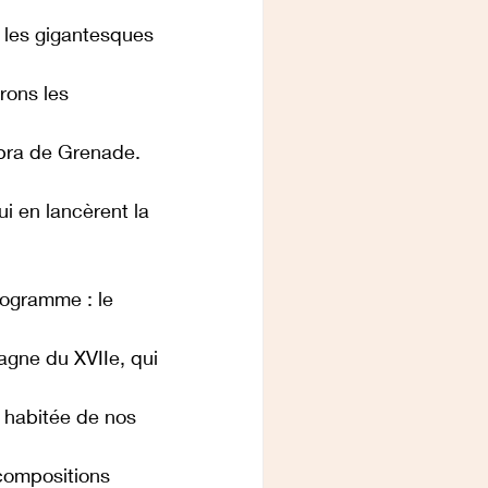
 les gigantesques 
rons les 
bra de Grenade. 
i en lancèrent la 
rogramme : le 
gne du XVIIe, qui 
 habitée de nos 
compositions 