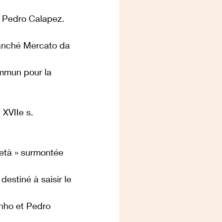
e Pedro Calapez. 
branché Mercato da 
ommun pour la 
 XVIIe s.
ietà » surmontée 
estiné à saisir le 
nho et Pedro 