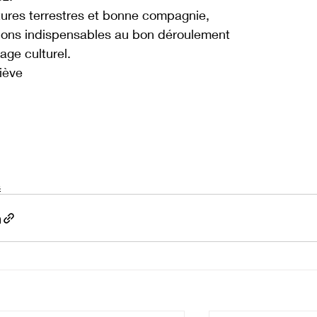
tures terrestres et bonne compagnie,
ions indispensables au bon déroulement
age culturel.
iève
s