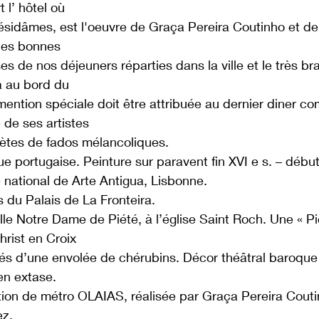
 l’ hôtel où
ésidâmes, est l'oeuvre de Graça Pereira Coutinho et d
les bonnes
es de nos déjeuners réparties dans la ville et le très 
a au bord du
mention spéciale doit être attribuée au dernier diner c
é de ses artistes
rètes de fados mélancoliques.
e portugaise. Peinture sur paravent fin XVI e s. – début
national de Arte Antigua, Lisbonne.
s du Palais de La Fronteira.
le Notre Dame de Piété, à l’église Saint Roch. Une « P
hrist en Croix
és d’une envolée de chérubins. Décor théâtral baroque d
 en extase.
tion de métro OLAIAS, réalisée par Graça Pereira Couti
z.