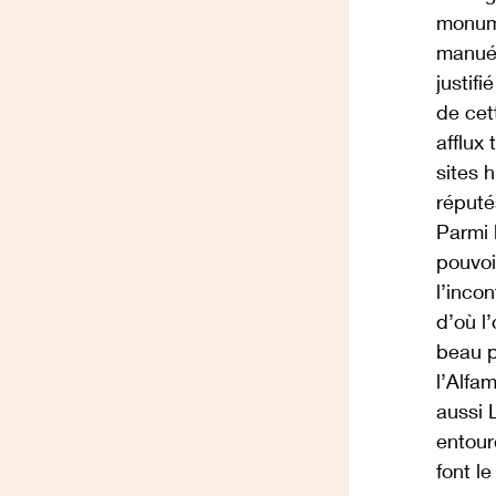
monume
manuél
justif
de cet
afflux
sites 
réputé
Parmi 
pouvoi
l’inco
d’où l’
beau p
l’Alfa
aussi L
entour
font le