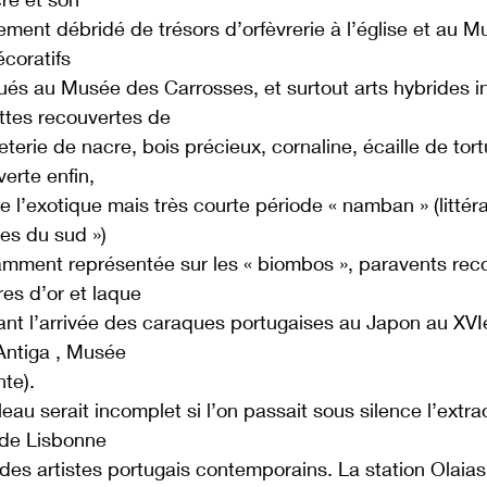
ement débridé de trésors d’orfèvrerie à l’église et au 
écoratifs
ués au Musée des Carrosses, et surtout arts hybrides i
ttes recouvertes de
terie de nacre, bois précieux, cornaline, écaille de tortu
erte enfin,
de l’exotique mais très courte période « namban » (littér
es du sud »)
mment représentée sur les « biombos », paravents reco
res d’or et laque
ant l’arrivée des caraques portugaises au Japon au XVI
 Antiga , Musée
nte).
leau serait incomplet si l’on passait sous silence l’extra
de Lisbonne
à des artistes portugais contemporains. La station Olaia