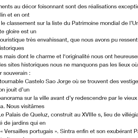
nts au décor foisonnant sont des réalisations exception
in et en ont
ié le classement sur la liste du Patrimoine mondial de l’
te gloire est un
 touristique très envahissant, que nous avons pu ressent
historiques
s mais dont le charme et l‘originalité nous ont heureus
les sites historiques nous ne manquons pas les lieux où s
r souverain :
ntournable Castelo Sao Jorge où se trouvent des vestige
on jouit d’un
anorama sur la ville avant d’y redescendre par le vieux 
ma. Nous visitâmes
e Palais de Queluz, construit au XVIIIe s, lieu de villégia
é de jardins qui en
 « Versailles portugais ». Sintra enfin et son exubérant P