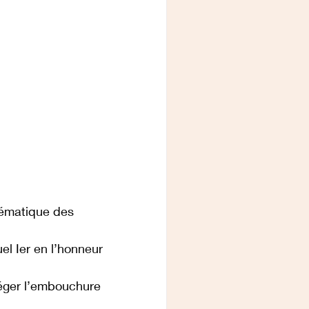
lématique des 
l Ier en l’honneur 
éger l’embouchure 