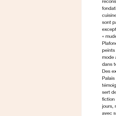
recons
fondat
cuisin
sont p
except
« mudé
Plafon
peints
mode à
dans t
Des ex
Palais 
témoig
sert d
fictio
jours,
avec s