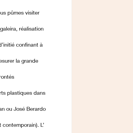
ous pûmes visiter 
leira, réalisation 
initié confinant à 
surer la grande 
rontés 
rts plastiques dans 
ian ou José Berardo 
t contemporain). L’ 