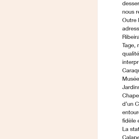
dessert
nous r
Outre 
adress
Ribeir
Tage, 
qualit
interp
Caraqu
Musée 
Jardin
Chapel
d’un C
entour
fidèle
La sta
Calape