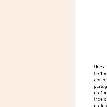
Une e
Le 1er
grand
portug
du 1er
Inde d
du Tag