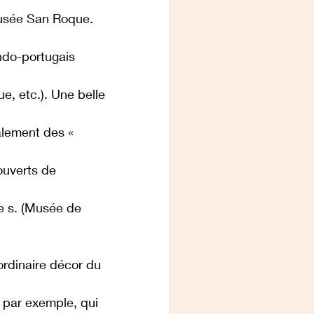
Musée San Roque. 
ndo-portugais 
e, etc.). Une belle 
alement des « 
uverts de 
e s. (Musée de 
ordinaire décor du 
s par exemple, qui 