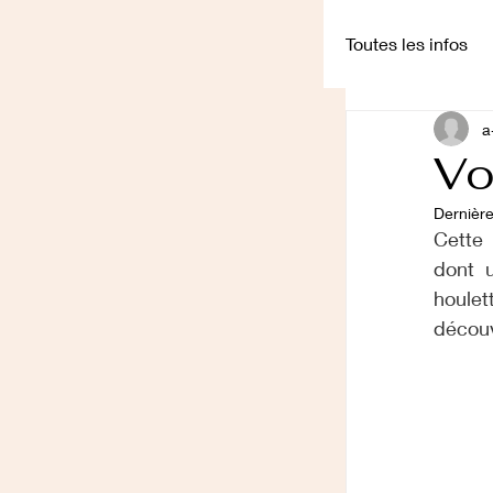
Toutes les infos
a
Conférences
Vo
Dernière
Cette 
dont  
houlet
découv