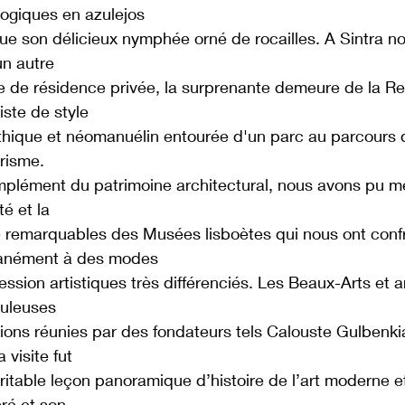
ogiques en azulejos
que son délicieux nymphée orné de rocailles. A Sintra n
un autre
 de résidence privée, la surprenante demeure de la Rega
iste de style
hique et néomanuélin entourée d'un parc au parcours d’
érisme.
plément du patrimoine architectural, nous avons pu me
té et la
é remarquables des Musées lisboètes qui nous ont conf
tanément à des modes
ession artistiques très différenciés. Les Beaux-Arts et a
buleuses
tions réunies par des fondateurs tels Calouste Gulbenk
a visite fut
ritable leçon panoramique d’histoire de l’art moderne e
cré et son