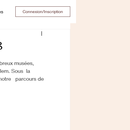
es
Connexion/Inscription
8
mbreux musées, 
lem. Sous  la  
notre   parcours de 