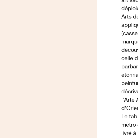
déploi
Arts d
appliq
(casse
marque
découv
celle 
barbar
étonna
peintu
décriv
l’Arte
d’Orie
Le tab
métro 
livré 