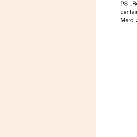
PS : R
centai
Merci 