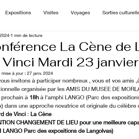
Expositions
Visites
Voyages
Sorties culturell
 2024
1 min de lecture
Presse
Projets
nférence La Cène de 
 Vinci Mardi 23 janvier
 mise à jour :
27 janv. 2024
ous invitons à participer nombreux , vous et vos amis 
tionnelle organisée par les AMIS DU MUSEE DE MORLA
 prochain à 
18h
 à l'amphi LANGO (Parc des exposition
x) dans une approche novatrice et originale du célèbre
d de Vinci 
: 
La Cène
TION CHANGEMENT DE LIEU pour une meilleure capaci
 LANGO Parc des expositions de Langolvas) 