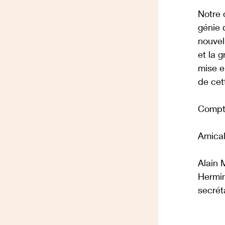
Notre 
génie 
nouvel
et la 
mise e
de cet
Compta
Amica
Alain 
Hermin
secrét