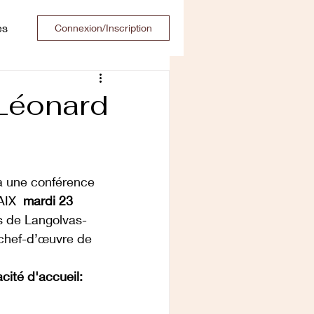
es
Connexion/Inscription
Léonard
,à une conférence 
IX  
mardi 23 
s de Langolvas-
 chef-d’œuvre de 
té d'accueil:  