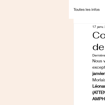
Toutes les infos
17 janv.
Conférences
Co
de
Dernière
Nous v
excep
janvier
Morlai
Léonar
(ATTEN
AMPHI