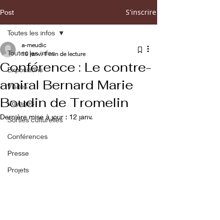
S'inscrire
Post
Toutes les infos
a-meudic
Toutes les infos
10 janv.
1 min de lecture
Conférence : Le contre-
Expositions
amiral Bernard Marie
Visites
Boudin de Tromelin
Voyages
Dernière mise à jour :
12 janv.
Sorties culturelles
Conférences
Presse
Projets