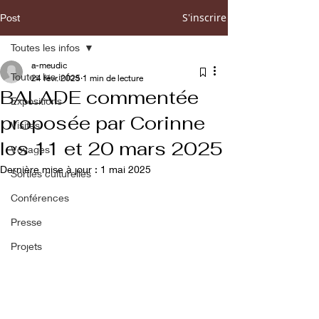
S'inscrire
Post
Toutes les infos
a-meudic
Toutes les infos
24 févr. 2025
1 min de lecture
BALADE commentée
Expositions
proposée par Corinne
Visites
les 11 et 20 mars 2025
Voyages
Dernière mise à jour :
1 mai 2025
Sorties culturelles
Conférences
Presse
Projets